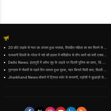
जुर्म
20 छोटे लड़के से प्यार का अंजाम हुआ भयावह, विवाहित महिला का शव मिलने से मचा हड़कंप
राजधानी दिल्ली के नरेला में नशे की हालत में मर्सिडीज से तीन कारों को मारी टक्कर, बुजुर्ग महिला की मौत; हिरासत में आरोपी
Delhi News: इंद्रपुरी में अवैध जुए के अड्डे पर दिल्ली पुलिस का छापा, 15 जुआरियों को पकड़ा; ₹3.61 लाख नकद और अन्य सामान बरामद
गुरुग्राम में नौकरी के पहले दिन लापता हुआ युवक, नहर किनारे मिली कार; दिल्ली पुलिस ने दर्ज की FIR
Jharkhand News:बोकरो में ट्रिपल मर्डर से सनसनी, पड़ोसी ने कुल्हाड़ी से पति-पत्नी और बहु की हत्या की