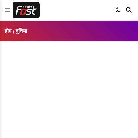
होम
दुनिया
/