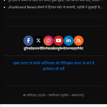
Jharkhand News:बोकरो में ट्रिपल मर्डर से सनसनी, पड़ोसी ने कुल्हाड़ी से पति-पत्नी और बहु की हत्या की
दुनिया
देश
राजनीति
स्पेशल
खेल
जुर्म
मनोरंजन
यात्रा
गैजेट
ख़बर फ़ास्ट से संपर्क करें
निजता की नीति
ख़बर फ़ास्ट के बारे में
इस्तेमाल की शर्तें
© कॉपीराइट 2026 - सर्वाधिकार सुरक्षित - खबरफास्ट|