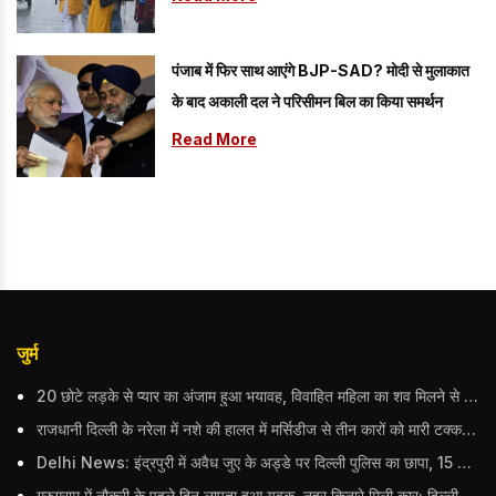
पंजाब में फिर साथ आएंगे BJP-SAD? मोदी से मुलाकात
के बाद अकाली दल ने परिसीमन बिल का किया समर्थन
Read More
जुर्म
20 छोटे लड़के से प्यार का अंजाम हुआ भयावह, विवाहित महिला का शव मिलने से मचा हड़कंप
राजधानी दिल्ली के नरेला में नशे की हालत में मर्सिडीज से तीन कारों को मारी टक्कर, बुजुर्ग महिला की मौत; हिरासत में आरोपी
Delhi News: इंद्रपुरी में अवैध जुए के अड्डे पर दिल्ली पुलिस का छापा, 15 जुआरियों को पकड़ा; ₹3.61 लाख नकद और अन्य सामान बरामद
गुरुग्राम में नौकरी के पहले दिन लापता हुआ युवक, नहर किनारे मिली कार; दिल्ली पुलिस ने दर्ज की FIR