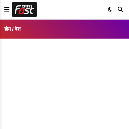
होम
देश
/