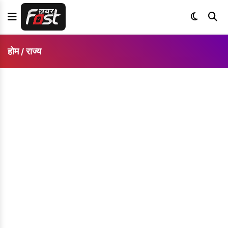
होम
राज्य
/