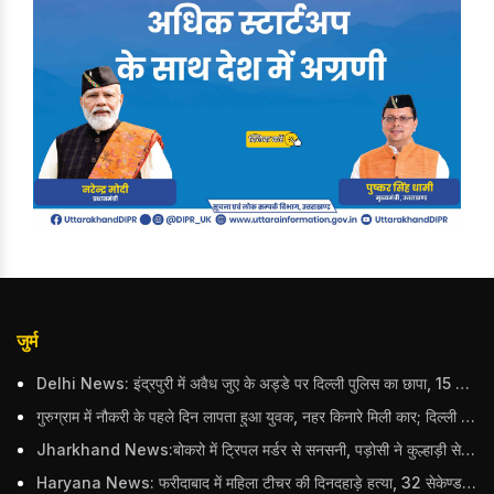
जुर्म
Delhi News: इंद्रपुरी में अवैध जुए के अड्डे पर दिल्ली पुलिस का छापा, 15 जुआरियों को पकड़ा; ₹3.61 लाख नकद और अन्य सामान बरामद
गुरुग्राम में नौकरी के पहले दिन लापता हुआ युवक, नहर किनारे मिली कार; दिल्ली पुलिस ने दर्ज की FIR
Jharkhand News:बोकरो में ट्रिपल मर्डर से सनसनी, पड़ोसी ने कुल्हाड़ी से पति-पत्नी और बहु की हत्या की
Haryana News: फरीदाबाद में महिला टीचर की दिनदहाड़े हत्या, 32 सेकेण्ड में 34 बार किया वार