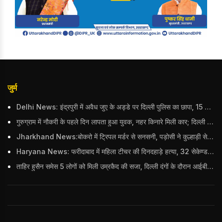
जुर्म
Delhi News: इंद्रपुरी में अवैध जुए के अड्डे पर दिल्ली पुलिस का छापा, 15 जुआरियों को पकड़ा; ₹3.61 लाख नकद और अन्य सामान बरामद
गुरुग्राम में नौकरी के पहले दिन लापता हुआ युवक, नहर किनारे मिली कार; दिल्ली पुलिस ने दर्ज की FIR
Jharkhand News:बोकरो में ट्रिपल मर्डर से सनसनी, पड़ोसी ने कुल्हाड़ी से पति-पत्नी और बहु की हत्या की
Haryana News: फरीदाबाद में महिला टीचर की दिनदहाड़े हत्या, 32 सेकेण्ड में 34 बार किया वार
ताहिर हुसैन समेस 5 लोगों को मिली उम्रकैद की सजा, दिल्ली दंगों के दौरान आईबी अधिकारी का किया था कत्ल