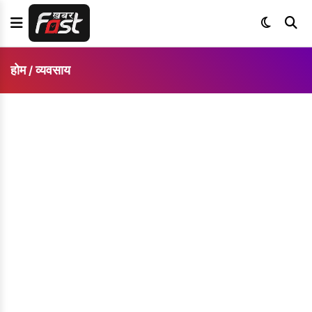
होम
व्यवसाय
/