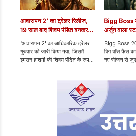
आवारापन 2' का ट्रेलर रिलीज,
Bigg Boss मे
19 साल बाद शिवम पंडित बनकर
अर्जुन वाला स
लौटे इमरान हाशमी
के ‘तथास्तु’ ट्
'आवारापन 2' का आधिकारिक ट्रेलर
Bigg Boss 2
के होश; नए स
गुरुवार को जारी किया गया, जिसमें
बिग बॉस फैंस का
फाइनल
इमरान हाशमी की शिवम पंडित के रूप में
नए सीजन से जुड
वापसी की पहली झलक दिखाई गई है।
सामने आया है।
मूल फिल्म को एक कल्ट फिल्म का दर्जा
JioHotstar और
प्राप्त हुआ था और लगभग दो दशक बीत
सीजन 20 का पह
चुके हैं।
दिया है। बिग ब
सितंबर से शुरु ह