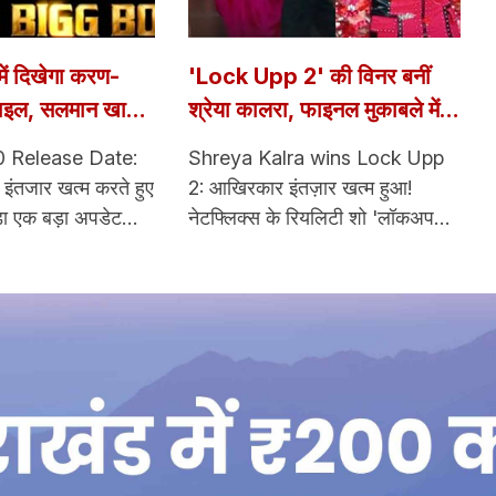
ं दिखेगा करण-
'Lock Upp 2' की विनर बनीं
्टाइल, सलमान खान
श्रेया कालरा, फाइनल मुकाबले में
विस्ट ने उड़ाए फैंस
शिवंगी जोशी को 7 वोटों से हराया;
0 Release Date:
Shreya Kalra wins Lock Upp
ीजन की रिलीज डेट
ट्रॉफी के साथ जीती बड़ी प्राइज
 इंतजार खत्म करते हुए
2: आखिरकार इंतज़ार खत्म हुआ!
मनी
़ा एक बड़ा अपडेट
नेटफ्लिक्स के रियलिटी शो 'लॉकअप
 दरअसल,
सीजन 2' के विजेता की घोषणा हो चुकी
 कलर्स ने बिग बॉस
है। बुधवार रात को श्रेया कालरा ने
ला टीज़र रिलीज कर
जीत हासिल करते हुए ट्रॉफी अपने नाम
ॉस का नया सीजन 6
की। इसी के साथ उन्हें 1 करोड़ रुपये
ोगा।
की प्राइज मनी मिली है।