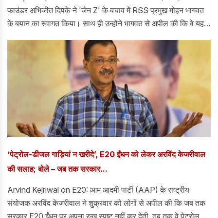
फाउंडर अभिजीत दिपके ने 'जेन Z' के बचाव में RSS प्रमुख मोहन भागवत
के बयान का स्वागत किया। साथ ही उन्होंने भागवत से अपील की कि वे यह
सुनिश्चित करें कि BJP लीडरशिप और प्रधानमंत्री नरेंद्र मोदी विरोध कर
रहे छात्रों को "देश-विरोधी" न कहें।
‘पेट्रोल-डीजल गाड़ियां न खरीदे’, E20 ईंधन को लेकर अरविंद केजरीवाल
की सलाह; बोले – जब तक सरकार...
Arvind Kejriwal on E20: आम आदमी पार्टी (AAP) के राष्ट्रीय
संयोजक अरविंद केजरीवाल ने शुक्रवार को लोगों से अपील की कि जब तक
सरकार E20 ईंधन पर अपना रुख स्पष्ट नहीं कर देती, तब तक वे पेट्रोल