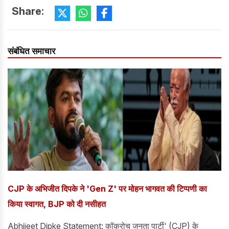
Share:
संबंधित समाचार
CJP के अभिजीत दिपके ने 'Gen Z' पर मोहन भागवत की टिप्पणी का
किया स्वागत, BJP को दी नसीहत
Abhijeet Dipke Statement: कॉकरोच जनता पार्टी' (CJP) के