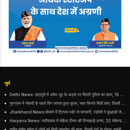
जुर्म
Delhi News: इंद्रपुरी में अवैध जुए के अड्डे पर दिल्ली पुलिस का छापा, 15 जुआरियों को पकड़ा; ₹3.61 लाख नकद और अन्य सामान बरामद
गुरुग्राम में नौकरी के पहले दिन लापता हुआ युवक, नहर किनारे मिली कार; दिल्ली पुलिस ने दर्ज की FIR
Jharkhand News:बोकरो में ट्रिपल मर्डर से सनसनी, पड़ोसी ने कुल्हाड़ी से पति-पत्नी और बहु की हत्या की
Haryana News: फरीदाबाद में महिला टीचर की दिनदहाड़े हत्या, 32 सेकेण्ड में 34 बार किया वार
ताहिर हुसैन समेस 5 लोगों को मिली उम्रकैद की सजा, दिल्ली दंगों के दौरान आईबी अधिकारी का किया था कत्ल