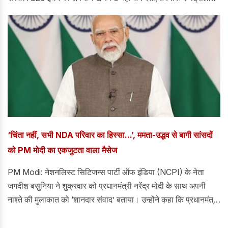
और डीजल वाहन न खरीदें।
‘चिंता नहीं, सभी NDA परिवार का हिस्सा...’, ममता-उद्धव से बागी सांसदों
को PM मोदी का एकजुटता वाला मैसेज
PM Modi: नेशनलिस्ट सिटिजन्स पार्टी ऑफ इंडिया (NCPI) के नेता
जगदीश बसुनिया ने शुक्रवार को प्रधानमंत्री नरेंद्र मोदी के साथ अपनी
नाश्ते की मुलाकात को ‘शानदार संवाद’ बताया। उन्होंने कहा कि प्रधानमंत्री
ने राष्ट्रीय लोकतांत्रिक गठबंधन (NDA) की सामूहिक पहचान को ‘परिवार’
के रूप में रेखांकित किया।