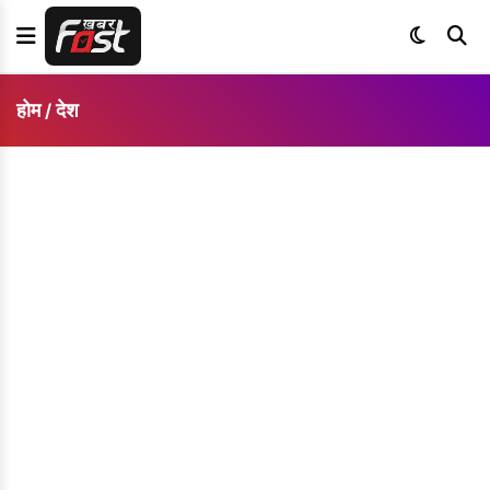
होम
देश
/