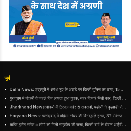
जुर्म
Delhi News: इंद्रपुरी में अवैध जुए के अड्डे पर दिल्ली पुलिस का छापा, 15 जुआरियों को पकड़ा; ₹3.61 लाख नकद और अन्य सामान बरामद
गुरुग्राम में नौकरी के पहले दिन लापता हुआ युवक, नहर किनारे मिली कार; दिल्ली पुलिस ने दर्ज की FIR
Jharkhand News:बोकरो में ट्रिपल मर्डर से सनसनी, पड़ोसी ने कुल्हाड़ी से पति-पत्नी और बहु की हत्या की
Haryana News: फरीदाबाद में महिला टीचर की दिनदहाड़े हत्या, 32 सेकेण्ड में 34 बार किया वार
ताहिर हुसैन समेस 5 लोगों को मिली उम्रकैद की सजा, दिल्ली दंगों के दौरान आईबी अधिकारी का किया था कत्ल