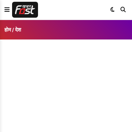
होम
देश
/