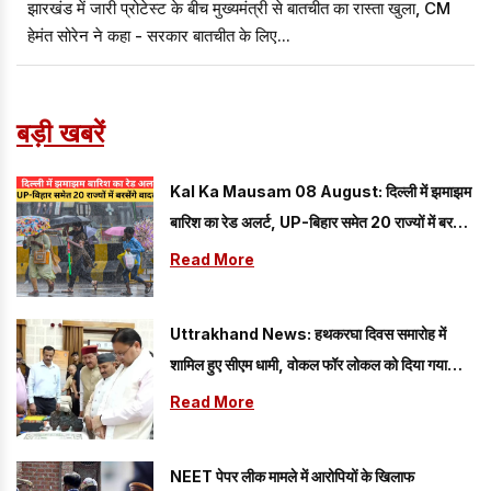
झारखंड में जारी प्रोटेस्ट के बीच मुख्यमंत्री से बातचीत का रास्ता खुला, CM
हेमंत सोरेन ने कहा - सरकार बातचीत के लिए...
बड़ी खबरें
Kal Ka Mausam 08 August: दिल्ली में झमाझम
बारिश का रेड अलर्ट, UP-बिहार समेत 20 राज्यों में बरसेंगे
बादल; यहां पढ़े 08 अगस्त का कैसा रहेगा मौसम
Read More
Uttrakhand News: हथकरघा दिवस समारोह में
शामिल हुए सीएम धामी, वोकल फॉर लोकल को दिया गया
प्रोत्साहन
Read More
NEET पेपर लीक मामले में आरोपियों के खिलाफ