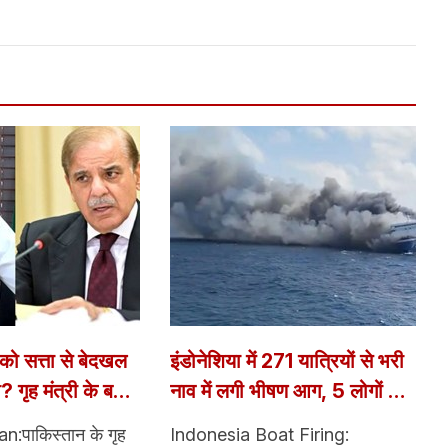
ो सत्ता से बेदखल
इंडोनेशिया में 271 यात्रियों से भरी
? गृह मंत्री के बयान
नाव में लगी भीषण आग, 5 लोगों ने
ं मचा हड़कंप
गवाई जान; 41 लापता
n:पाकिस्तान के गृह
Indonesia Boat Firing: