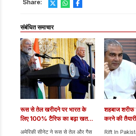
Share:
संबंधित समाचार
रूस से तेल खरीदने पर भारत के
शहबाज शरीफ क
लिए 100% टैरिफ का बढ़ा खतरा,
करने की तैयारी
अमेरिकी सीनेट ने किया बिल पास
से पाकिस्तान मे
अमेरिकी सीनेट ने रूस से तेल और गैस
Rift In Pakista