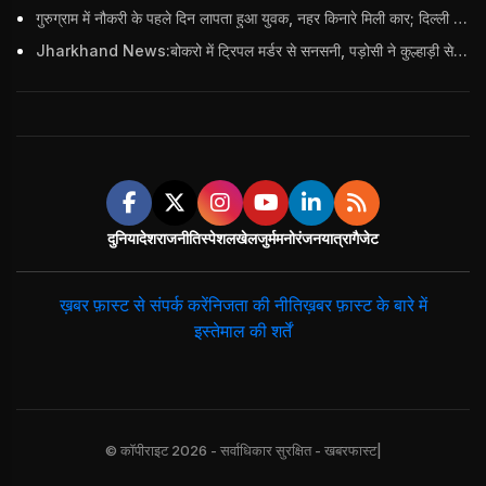
गुरुग्राम में नौकरी के पहले दिन लापता हुआ युवक, नहर किनारे मिली कार; दिल्ली पुलिस ने दर्ज की FIR
Jharkhand News:बोकरो में ट्रिपल मर्डर से सनसनी, पड़ोसी ने कुल्हाड़ी से पति-पत्नी और बहु की हत्या की
दुनिया
देश
राजनीति
स्पेशल
खेल
जुर्म
मनोरंजन
यात्रा
गैजेट
ख़बर फ़ास्ट से संपर्क करें
निजता की नीति
ख़बर फ़ास्ट के बारे में
इस्तेमाल की शर्तें
© कॉपीराइट 2026 - सर्वाधिकार सुरक्षित - खबरफास्ट|