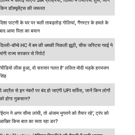
देशभर में चलाई जाएगी SIR प्रक्रिया, दिल्ली में तैयारियां शुरू; जानें
किन डॉक्यूमेंट्स की जरूरत
दिशा पाटनी के घर पर चली ताबड़तोड़ गोलियां, गैंगस्टर के हमले के
बाद आया पिता का बयान
दिल्ली-बॉम्बे HC में बम की धमकी निकली झूठी, चीफ जस्टिस गवई ने
मांगी राज्य सरकार से रिपोर्ट
‘वीडियो लीक हुआ, वो सरासर गलत है’ ललित मोदी भड़के हरभजन
सिंह
1 अप्रैल से इन नंबरों पर बंद हो जाएंगी UPI सर्विस, जानें किन लोगों
को होगा नुकसान?
‘ईरान ने अगर सीमा लांघी, तो अंजाम भुगतने को तैयार रहे’, ट्रंप को
आखिर किस बात का सता रहा डर?