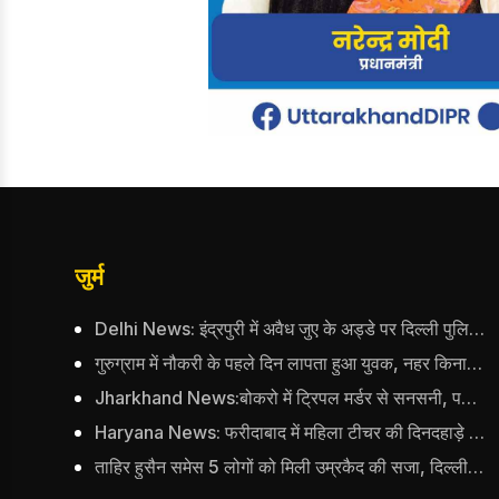
जुर्म
Delhi News: इंद्रपुरी में अवैध जुए के अड्डे पर दिल्ली पुलिस का छापा, 15 जुआरियों को पकड़ा; ₹3.61 लाख नकद और अन्य सामान बरामद
गुरुग्राम में नौकरी के पहले दिन लापता हुआ युवक, नहर किनारे मिली कार; दिल्ली पुलिस ने दर्ज की FIR
Jharkhand News:बोकरो में ट्रिपल मर्डर से सनसनी, पड़ोसी ने कुल्हाड़ी से पति-पत्नी और बहु की हत्या की
Haryana News: फरीदाबाद में महिला टीचर की दिनदहाड़े हत्या, 32 सेकेण्ड में 34 बार किया वार
ताहिर हुसैन समेस 5 लोगों को मिली उम्रकैद की सजा, दिल्ली दंगों के दौरान आईबी अधिकारी का किया था कत्ल