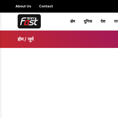
About Us
Contact
होम
दुनिया
देश
रा
होम
/
जुर्म