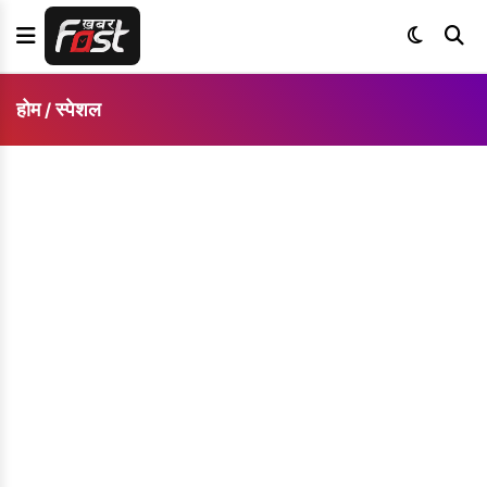
होम
स्पेशल
/