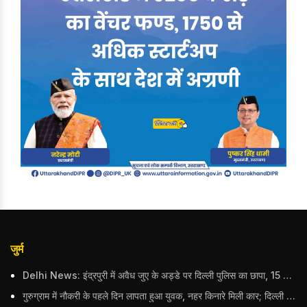
जुर्म
Delhi News: इंद्रपुरी में अवैध जुए के अड्डे पर दिल्ली पुलिस का छापा, 15 जुआरियों को पकड़ा; ₹3.61 लाख नकद और अन्य सामान बरामद
गुरुग्राम में नौकरी के पहले दिन लापता हुआ युवक, नहर किनारे मिली कार; दिल्ली पुलिस ने दर्ज की FIR