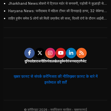
Jharkhand News:बोकरो में ट्रिपल मर्डर से सनसनी, पड़ोसी ने कुल्हाड़ी से पति-पत्नी और बहु की हत्या की
Haryana News: फरीदाबाद में महिला टीचर की दिनदहाड़े हत्या, 32 सेकेण्ड में 34 बार किया वार
ताहिर हुसैन समेस 5 लोगों को मिली उम्रकैद की सजा, दिल्ली दंगों के दौरान आईबी अधिकारी का किया था कत्ल
दुनिया
देश
राजनीति
स्पेशल
खेल
जुर्म
मनोरंजन
यात्रा
गैजेट
ख़बर फ़ास्ट से संपर्क करें
निजता की नीति
ख़बर फ़ास्ट के बारे में
इस्तेमाल की शर्तें
© कॉपीराइट 2026 - सर्वाधिकार सुरक्षित - खबरफास्ट|