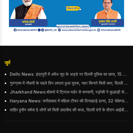
जुर्म
Delhi News: इंद्रपुरी में अवैध जुए के अड्डे पर दिल्ली पुलिस का छापा, 15 जुआरियों को पकड़ा; ₹3.61 लाख नकद और अन्य सामान बरामद
गुरुग्राम में नौकरी के पहले दिन लापता हुआ युवक, नहर किनारे मिली कार; दिल्ली पुलिस ने दर्ज की FIR
Jharkhand News:बोकरो में ट्रिपल मर्डर से सनसनी, पड़ोसी ने कुल्हाड़ी से पति-पत्नी और बहु की हत्या की
Haryana News: फरीदाबाद में महिला टीचर की दिनदहाड़े हत्या, 32 सेकेण्ड में 34 बार किया वार
ताहिर हुसैन समेस 5 लोगों को मिली उम्रकैद की सजा, दिल्ली दंगों के दौरान आईबी अधिकारी का किया था कत्ल