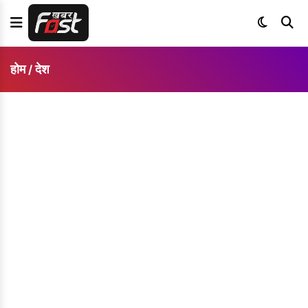
होम
देश
/