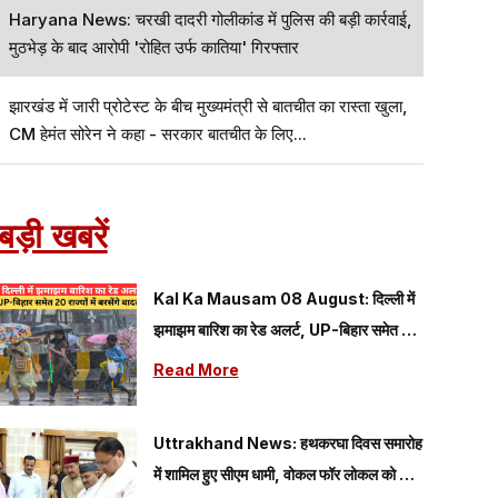
Haryana News: चरखी दादरी गोलीकांड में पुलिस की बड़ी कार्रवाई,
मुठभेड़ के बाद आरोपी 'रोहित उर्फ कातिया' गिरफ्तार
झारखंड में जारी प्रोटेस्ट के बीच मुख्यमंत्री से बातचीत का रास्ता खुला,
CM हेमंत सोरेन ने कहा - सरकार बातचीत के लिए...
बड़ी खबरें
Kal Ka Mausam 08 August: दिल्ली में
झमाझम बारिश का रेड अलर्ट, UP-बिहार समेत 20
राज्यों में बरसेंगे बादल; यहां पढ़े 08 अगस्त का कैसा
Read More
रहेगा मौसम
Uttrakhand News: हथकरघा दिवस समारोह
में शामिल हुए सीएम धामी, वोकल फॉर लोकल को दिया