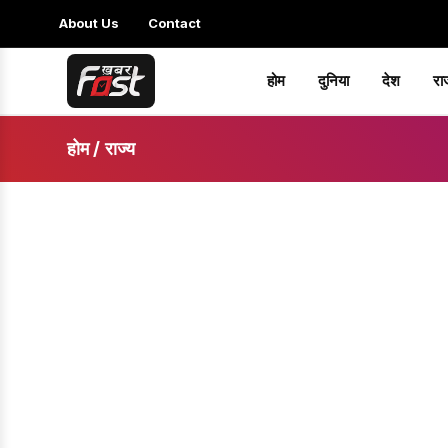
About Us
Contact
होम
दुनिया
देश
रा
होम
/
राज्य