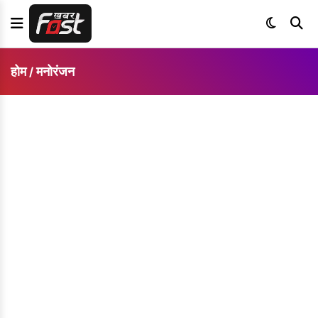
होम
मनोरंजन
/