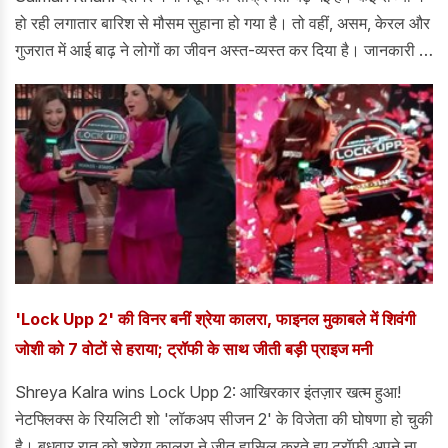
हो रही लगातार बारिश से मौसम सुहाना हो गया है। तो वहीं, असम, केरल और
गुजरात में आई बाढ़ ने लोगों का जीवन अस्त-व्यस्त कर दिया है। जानकारी के
अनुसार, असम में आई बाढ़ में अभीतक 90 से ज्यादा लोगों की मौत हो चुकी
हैं। जबकि हजारो लोगों को बेघर होना पड़ा और राहत शिविरों में शिफ्ट होना
पड़ा। इसी बीच, असम बाढ़ पीड़ितों के लिए बॉलीवुड के सुपरस्टार सलमान
खान एक मसीहा बनकर सामने आए हैं।
'Lock Upp 2' की विनर बनीं श्रेया कालरा, फाइनल मुकाबले में शिवंगी
जोशी को 7 वोटों से हराया; ट्रॉफी के साथ जीती बड़ी प्राइज मनी
Shreya Kalra wins Lock Upp 2: आखिरकार इंतज़ार खत्म हुआ!
नेटफ्लिक्स के रियलिटी शो 'लॉकअप सीजन 2' के विजेता की घोषणा हो चुकी
है। बुधवार रात को श्रेया कालरा ने जीत हासिल करते हुए ट्रॉफी अपने नाम