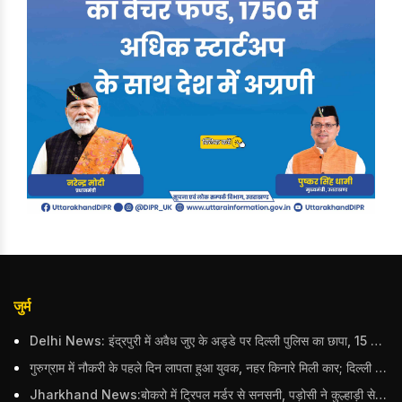
जुर्म
Delhi News: इंद्रपुरी में अवैध जुए के अड्डे पर दिल्ली पुलिस का छापा, 15 जुआरियों को पकड़ा; ₹3.61 लाख नकद और अन्य सामान बरामद
गुरुग्राम में नौकरी के पहले दिन लापता हुआ युवक, नहर किनारे मिली कार; दिल्ली पुलिस ने दर्ज की FIR
Jharkhand News:बोकरो में ट्रिपल मर्डर से सनसनी, पड़ोसी ने कुल्हाड़ी से पति-पत्नी और बहु की हत्या की