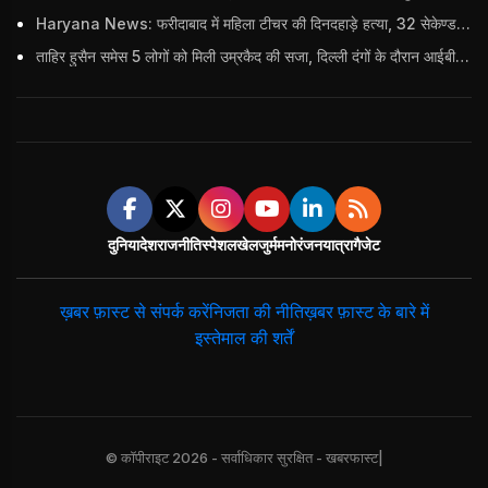
Haryana News: फरीदाबाद में महिला टीचर की दिनदहाड़े हत्या, 32 सेकेण्ड में 34 बार किया वार
ताहिर हुसैन समेस 5 लोगों को मिली उम्रकैद की सजा, दिल्ली दंगों के दौरान आईबी अधिकारी का किया था कत्ल
दुनिया
देश
राजनीति
स्पेशल
खेल
जुर्म
मनोरंजन
यात्रा
गैजेट
ख़बर फ़ास्ट से संपर्क करें
निजता की नीति
ख़बर फ़ास्ट के बारे में
इस्तेमाल की शर्तें
© कॉपीराइट 2026 - सर्वाधिकार सुरक्षित - खबरफास्ट|