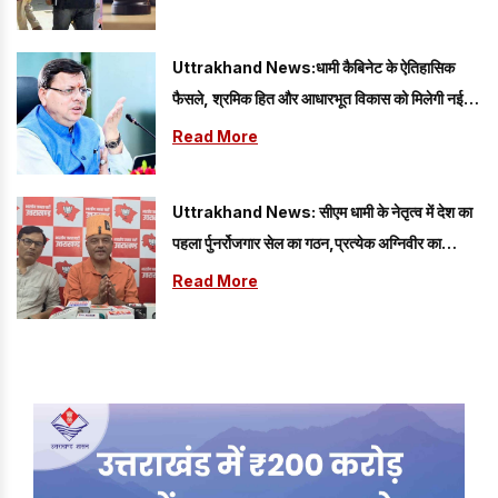
Uttrakhand News:धामी कैबिनेट के ऐतिहासिक
फैसले, श्रमिक हित और आधारभूत विकास को मिलेगी नई
गति
Read More
Uttrakhand News: सीएम धामी के नेतृत्व में देश का
पहला र्पुनर्रोजगार सेल का गठन,प्रत्येक अग्निवीर का
रोजगार
Read More