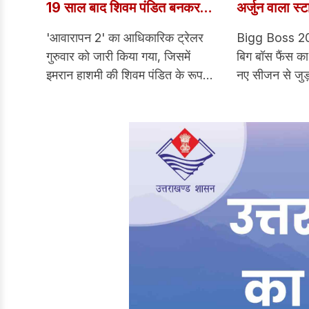
19 साल बाद शिवम पंडित बनकर
अर्जुन वाला स
लौटे इमरान हाशमी
के ‘तथास्तु’ ट्
'आवारापन 2' का आधिकारिक ट्रेलर
Bigg Boss 2
के होश; नए स
गुरुवार को जारी किया गया, जिसमें
बिग बॉस फैंस का
फाइनल
इमरान हाशमी की शिवम पंडित के रूप में
नए सीजन से जुड
वापसी की पहली झलक दिखाई गई है।
सामने आया है।
मूल फिल्म को एक कल्ट फिल्म का दर्जा
JioHotstar और
प्राप्त हुआ था और लगभग दो दशक बीत
सीजन 20 का पह
चुके हैं।
दिया है। बिग ब
सितंबर से शुरु ह