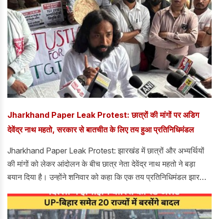
है। कई इलाकों में 60 किलोमीटर प्रति घंटे तक की रफ्तार से हवाएं चल
सकती हैं, जबकि कुछ राज्यों में ओलावृष्टि की भी चेतावनी दी गई है। तेज
आंधी के चलते पेड़ और बिजली के खंभे गिरने का खतरा बना हुआ है, वहीं
मूसलाधार बारिश से निचले इलाकों में जलभराव और किसानों की फसलों को
नुकसान की आशंका है। ऐसे में मौसम विभाग ने लोगों को सतर्क रहने और
खराब मौसम के दौरान सुरक्षित स्थानों पर रहने की सलाह दी है।
Jharkhand Paper Leak Protest: छात्रों की मांगों पर अडिग
देवेंद्र नाथ महतो, सरकार से बातचीत के लिए तय हुआ प्रतिनिधिमंडल
Jharkhand Paper Leak Protest: झारखंड में छात्रों और अभ्यर्थियों
की मांगों को लेकर आंदोलन के बीच छात्र नेता देवेंद्र नाथ महतो ने बड़ा
बयान दिया है। उन्होंने शनिवार को कहा कि एक तय प्रतिनिधिमंडल झारखंड
सरकार के प्रतिनिधियों से बातचीत के लिए सर्किट हाउस जाएगा। देवेंद्र
नाथ महतो ने साफ कर दिया कि बातचीत की मेज पर सरकार की ओर से चाहे
कोई भी प्रतिनिधि बैठे, लेकिन उम्मीदवारों की मांगों में कोई बदलाव नहीं होगा।