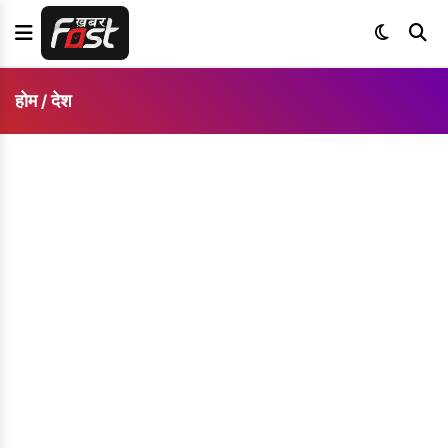
होम
देश
/