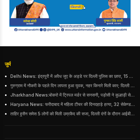
जुर्म
Delhi News: इंद्रपुरी में अवैध जुए के अड्डे पर दिल्ली पुलिस का छापा, 15 जुआरियों को पकड़ा; ₹3.61 लाख नकद और अन्य सामान बरामद
गुरुग्राम में नौकरी के पहले दिन लापता हुआ युवक, नहर किनारे मिली कार; दिल्ली पुलिस ने दर्ज की FIR
Jharkhand News:बोकरो में ट्रिपल मर्डर से सनसनी, पड़ोसी ने कुल्हाड़ी से पति-पत्नी और बहु की हत्या की
Haryana News: फरीदाबाद में महिला टीचर की दिनदहाड़े हत्या, 32 सेकेण्ड में 34 बार किया वार
ताहिर हुसैन समेस 5 लोगों को मिली उम्रकैद की सजा, दिल्ली दंगों के दौरान आईबी अधिकारी का किया था कत्ल