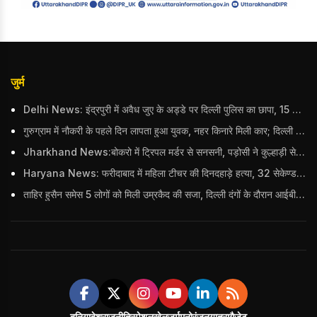
जुर्म
Delhi News: इंद्रपुरी में अवैध जुए के अड्डे पर दिल्ली पुलिस का छापा, 15 जुआरियों को पकड़ा; ₹3.61 लाख नकद और अन्य सामान बरामद
गुरुग्राम में नौकरी के पहले दिन लापता हुआ युवक, नहर किनारे मिली कार; दिल्ली पुलिस ने दर्ज की FIR
Jharkhand News:बोकरो में ट्रिपल मर्डर से सनसनी, पड़ोसी ने कुल्हाड़ी से पति-पत्नी और बहु की हत्या की
Haryana News: फरीदाबाद में महिला टीचर की दिनदहाड़े हत्या, 32 सेकेण्ड में 34 बार किया वार
ताहिर हुसैन समेस 5 लोगों को मिली उम्रकैद की सजा, दिल्ली दंगों के दौरान आईबी अधिकारी का किया था कत्ल
दुनिया
देश
राजनीति
स्पेशल
खेल
जुर्म
मनोरंजन
यात्रा
गैजेट