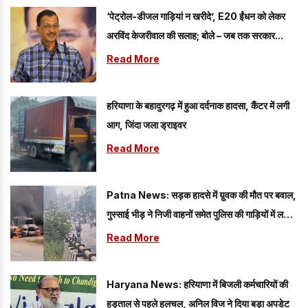
‘पेट्रोल-डीजल गाड़ियां न खरीदे’, E20 ईंधन को लेकर
अरविंद केजरीवाल की सलाह; बोले – जब तक सरकार...
Read More
हरियाणा के बहादुरगढ़ में हुआ दर्दनाक हादसा, कैंटर में लगी
आग, जिंदा जला ड्राइवर
Read More
Patna News: सड़क हादसे में य़ुवक की मौत पर बवाल,
गुस्साई भीड़ ने निजी वाहनों समेत पुलिस की गाड़ियों में लगाई
आग; लगा लंबा जाम
Read More
Haryana News: हरियाणा में बिजली कर्मचारियों की
हड़ताल से पहले हलचल, अनिल विज ने दिया बड़ा अपडेट