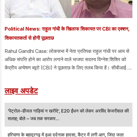
Political News: राहुल गांधी के खिलाफ शिकायत पर CBI का एक्शन,
शिकायतकर्ता से होगी पूछताछ
Rahul Gandhi Case: लोकसभा में नेता प्रतिपक्ष राहुल गांधी पर आय से
अधिक संपत्ति होने का आरोप लगाने वाले भाजपा सदस्य विग्नेश शिशिर को
केंद्रीय अन्वेषण ब्यूरो (CBI) ने पूछताछ के लिए तलब किया है। सीबीआई ने
विग्नेश शिशिर को सोमवार को पेश होने का नोटिस जारी किया है। यह मामला
राहुल गांधी के खिलाफ लगाए गए कथित आय से अधिक संपत्ति के आरोपों से
लाइव अपडेट
जुड़ा है, जिसमें अब जांच एजेंसी ने शिकायतकर्ता से भी पूछताछ की प्रक्रिया
शुरू कर दी है।
‘पेट्रोल-डीजल गाड़ियां न खरीदे’, E20 ईंधन को लेकर अरविंद केजरीवाल की
सलाह; बोले – जब तक सरकार...
हरियाणा के बहादुरगढ़ में हुआ दर्दनाक हादसा, कैंटर में लगी आग, जिंदा जला