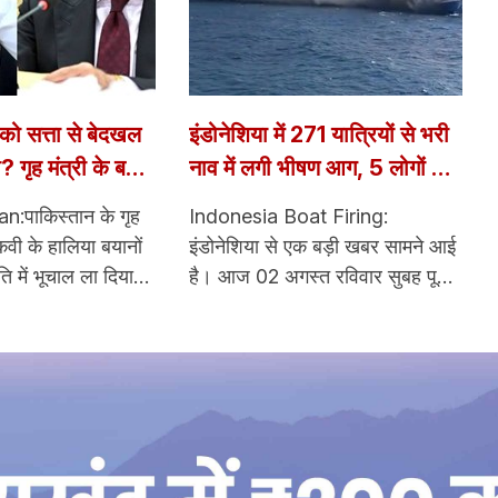
ो सत्ता से बेदखल
इंडोनेशिया में 271 यात्रियों से भरी
? गृह मंत्री के बयान
नाव में लगी भीषण आग, 5 लोगों ने
ं मचा हड़कंप
गवाई जान; 41 लापता
n:पाकिस्तान के गृह
Indonesia Boat Firing:
कवी के हालिया बयानों
इंडोनेशिया से एक बड़ी खबर सामने आई
ि में भूचाल ला दिया
है। आज 02 अगस्त रविवार सुबह पूर्वी
ले पाकिस्तान की शासन
जावा तट के पास एक यात्री फेरी में लगी
बाद बताया और फिर ऐसे
भीषण आग लग दई। हादसे के समय
सत्ता प्रतिष्ठान,
फेरी में 271 लोग सवार थे, जिसमें से
जनीतिक वर्ग के भीतर
अभीतक 225 लोगों को सुरक्षित बचा
गई।
लिया गया है। जानकारी के अनुसार, इस
हादसे में 5 लोगों की मौत हो चुकी हैं,
जबकि 41 लोग अभी भी लापता बताए जा