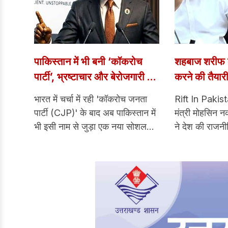
पाकिस्तान में भी बनी ‘कॉकरोच
शहबाज शरीफ क
पार्टी’, भ्रष्टाचार और बेरोजगारी के
करने की तैयारी
खिलाफ शुरू हुई मुहिम
से पाकिस्तान मे
भारत में चर्चा में रही 'कॉकरोच जनता
Rift In Pakista
पार्टी (CJP)' के बाद अब पाकिस्तान में
मंत्री मोहसिन न
भी इसी नाम से जुड़ा एक नया सोशल
ने देश की राजनीत
मीडिया आंदोलन सामने आया है। खुद
है। नकवी ने पह
को 'कॉकरोच पार्टी पाकिस्तान (CPP)'
व्यवस्था को बर्
कहने वाला यह समूह भ्रष्टाचार, खराब
संकेत दिए जिनसे 
शासन और आर्थिक संकट के खिलाफ
नौकरशाही और रा
आवाज उठा रहा है।
हलचल तेज हो 