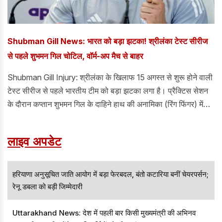
Shubman Gill News: भारत को बड़ा झटका! श्रीलंका टेस्ट सीरीज
से पहले शुभमन गिल चोटिल, वॉर्म-अप मैच से बाहर
Shubman Gill Injury: श्रीलंका के खिलाफ 15 अगस्त से शुरू होने वाली
टेस्ट सीरीज से पहले भारतीय टीम को बड़ा झटका लगा है। प्रैक्टिस सेशन
के दौरान कप्तान शुभमन गिल के दाहिने हाथ की अनामिका (रिंग फिंगर) में
चोट लग गई है। फिलहाल BCCI की मेडिकल टीम उनकी चोट पर लगातार
नजर बनाए हुए है। एहतियात के तौर पर गिल को शुक्रवार को SLC XI के
लाइव अपडेट
खिलाफ खेले जा रहे वॉर्म-अप मैच के पहले दिन आराम दिया गया है। उनकी
गैरमौजूदगी में अनुभवी बल्लेबाज केएल राहुल टीम की कप्तानी संभाल रहे हैं।
हरियाणा अनुसूचित जाति आयोग में बड़ा फेरबदल, बंतो कटारिया बनीं चेयरपर्सन;
रेनू डबला को बड़ी जिम्मेदारी
Uttarakhand News: देश में पहली बार किसी मुख्यमंत्री की अभिनव