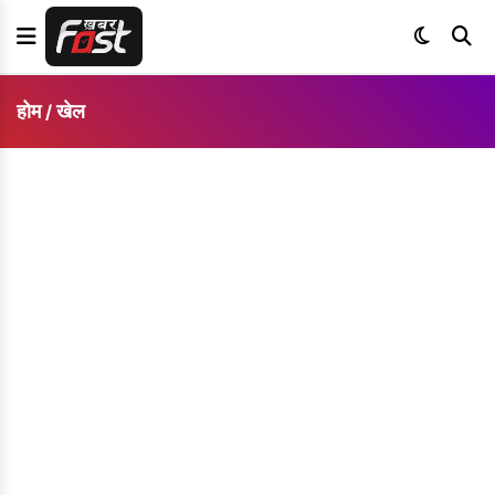
होम
खेल
/