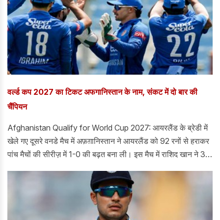
वर्ल्ड कप 2027 का टिकट अफगानिस्तान के नाम, संकट में दो बार की
चैंपियन
Afghanistan Qualify for World Cup 2027: आयरलैंड के ब्रेडी में
खेले गए दूसरे वनडे मैच में अफ़ग़ानिस्तान ने आयरलैंड को 92 रनों से हराकर
पांच मैचों की सीरीज़ में 1-0 की बढ़त बना ली। इस मैच में राशिद खान ने 34
रन देकर 6 विकेट लेने का शानदार प्रदर्शन किया। अफ़ग़ानिस्तान ने
299/8 के स्कोर का आसानी से बचाव किया और आयरलैंड की टीम 42.5
ओवर में 207 रनों पर ऑलआउट हो गई।