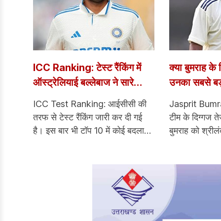
ICC Ranking: टेस्ट रैंकिंग में
क्या बुमराह के
ऑस्ट्रेलियाई बल्लेबाज ने सारे
उनका सबसे बड
दिग्गजों को पछाड़ा, कितने नंबर पर
सीरीज के बाद 
ICC Test Ranking: आईसीसी की
Jasprit Bumra
हैं शुभमन गिल
तरफ से टेस्ट रैंकिंग जारी कर दी गई
टीम के दिग्गज त
है। इस बार भी टॉप 10 में कोई बदलाव
बुमराह को श्रील
देखने को नहीं मिला लेकिन, पाकिस्तान
चोट के कारण बाह
के कप्तान बाबर आजम ने लंबी छलांग
ही में बुमराह इंग्
लगाई है। बाबर ने वेस्टइंडीज के
नजर आए थे, ले
खिलाफ पहले टेस्ट में अर्धशतक लगाने
के कारण श्रीलं
का फायदा उन्हें मिला है।
नहीं दिखेंगे।