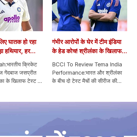
 लिए घातक हो रहा
गंभीर आरोपों के घेर में टीम इंडिया
़ा हथियार, हर
के हेड कोच! श्रीलंका के खिलाफ
चोट देती है दस्तक
टेस्ट सीरीज भारत के लिए 'करो या
h:भारतीय क्रिकेट
BCCI To Review Tema India
मरो'
ेज गेंदबाज जसप्रीत
Performance:भारत और श्रीलंका
ंका के खिलाफ टेस्ट से
के बीच दो टेस्ट मैचों की सीरीज की
र होना पड़ा है। हाल
शुरुआत 15 अगस्त से होने जा रही है।
लैंड दौरे पर मैदान पर
ये सीरीज भारत के लिए करो या मरो होने
किन एक बार फिर चोट
वाली है। क्योंकि श्रीलंका के खिलाफ
का के खिलाफ मैदान पर
टेस्ट मैच हारने का मतलब है विश्व टेस्ट
चैंपियनशिप की रेस से बाहर हो जाना।
दूसरी तरफ टीम इंडिया के हेड कोच