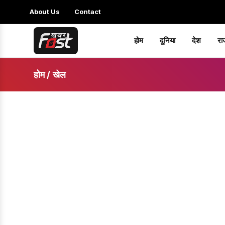
About Us
Contact
होम
दुनिया
देश
रा
होम
/
खेल