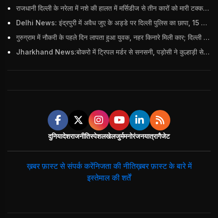
राजधानी दिल्ली के नरेला में नशे की हालत में मर्सिडीज से तीन कारों को मारी टक्कर, बुजुर्ग महिला की मौत; हिरासत में आरोपी
Delhi News: इंद्रपुरी में अवैध जुए के अड्डे पर दिल्ली पुलिस का छापा, 15 जुआरियों को पकड़ा; ₹3.61 लाख नकद और अन्य सामान बरामद
गुरुग्राम में नौकरी के पहले दिन लापता हुआ युवक, नहर किनारे मिली कार; दिल्ली पुलिस ने दर्ज की FIR
Jharkhand News:बोकरो में ट्रिपल मर्डर से सनसनी, पड़ोसी ने कुल्हाड़ी से पति-पत्नी और बहु की हत्या की
दुनिया
देश
राजनीति
स्पेशल
खेल
जुर्म
मनोरंजन
यात्रा
गैजेट
ख़बर फ़ास्ट से संपर्क करें
निजता की नीति
ख़बर फ़ास्ट के बारे में
इस्तेमाल की शर्तें