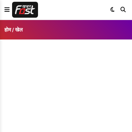
होम
खेल
/