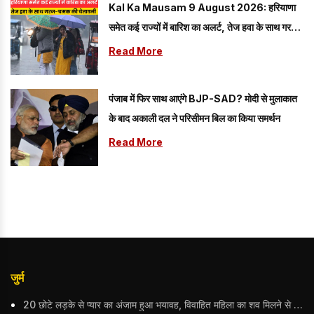
Kal Ka Mausam 9 August 2026: हरियाणा
समेत कई राज्यों में बारिश का अलर्ट, तेज हवा के साथ गरज-
चमक की चेतावनी
Read More
पंजाब में फिर साथ आएंगे BJP-SAD? मोदी से मुलाकात
के बाद अकाली दल ने परिसीमन बिल का किया समर्थन
Read More
जुर्म
20 छोटे लड़के से प्यार का अंजाम हुआ भयावह, विवाहित महिला का शव मिलने से मचा हड़कंप