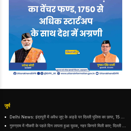
जुर्म
Delhi News: इंद्रपुरी में अवैध जुए के अड्डे पर दिल्ली पुलिस का छापा, 15 जुआरियों को पकड़ा; ₹3.61 लाख नकद और अन्य सामान बरामद
गुरुग्राम में नौकरी के पहले दिन लापता हुआ युवक, नहर किनारे मिली कार; दिल्ली पुलिस ने दर्ज की FIR