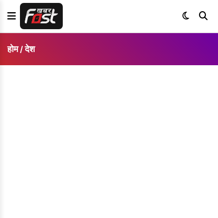
होम
देश
/