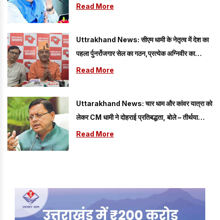
गति
Read More
Uttrakhand News: सीएम धामी के नेतृत्व में देश का
पहला र्पुनर्रोजगार सेल का गठन,प्रत्येक अग्निवीर का
रोजगार
Read More
Uttarakhand News: चार धाम और कांवर यात्रा को
लेकर CM धामी ने दोहराई प्रतिबद्धता, बोले – तीर्थयात्रियों
की सुरक्षा...
Read More