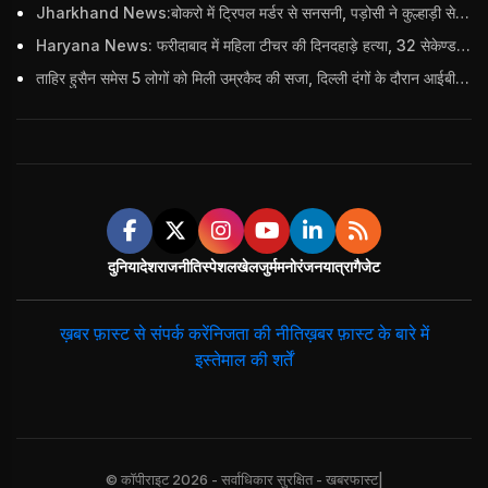
Jharkhand News:बोकरो में ट्रिपल मर्डर से सनसनी, पड़ोसी ने कुल्हाड़ी से पति-पत्नी और बहु की हत्या की
Haryana News: फरीदाबाद में महिला टीचर की दिनदहाड़े हत्या, 32 सेकेण्ड में 34 बार किया वार
ताहिर हुसैन समेस 5 लोगों को मिली उम्रकैद की सजा, दिल्ली दंगों के दौरान आईबी अधिकारी का किया था कत्ल
दुनिया
देश
राजनीति
स्पेशल
खेल
जुर्म
मनोरंजन
यात्रा
गैजेट
ख़बर फ़ास्ट से संपर्क करें
निजता की नीति
ख़बर फ़ास्ट के बारे में
इस्तेमाल की शर्तें
© कॉपीराइट 2026 - सर्वाधिकार सुरक्षित - खबरफास्ट|