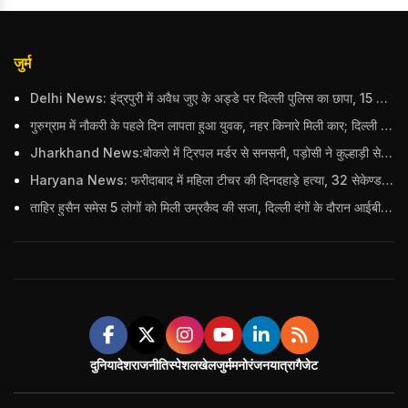
जुर्म
Delhi News: इंद्रपुरी में अवैध जुए के अड्डे पर दिल्ली पुलिस का छापा, 15 जुआरियों को पकड़ा; ₹3.61 लाख नकद और अन्य सामान बरामद
गुरुग्राम में नौकरी के पहले दिन लापता हुआ युवक, नहर किनारे मिली कार; दिल्ली पुलिस ने दर्ज की FIR
Jharkhand News:बोकरो में ट्रिपल मर्डर से सनसनी, पड़ोसी ने कुल्हाड़ी से पति-पत्नी और बहु की हत्या की
Haryana News: फरीदाबाद में महिला टीचर की दिनदहाड़े हत्या, 32 सेकेण्ड में 34 बार किया वार
ताहिर हुसैन समेस 5 लोगों को मिली उम्रकैद की सजा, दिल्ली दंगों के दौरान आईबी अधिकारी का किया था कत्ल
दुनिया
देश
राजनीति
स्पेशल
खेल
जुर्म
मनोरंजन
यात्रा
गैजेट