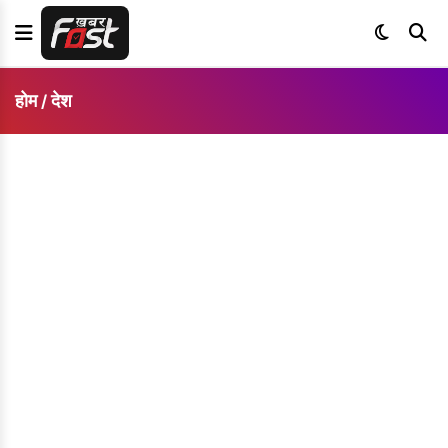
होम
देश
/