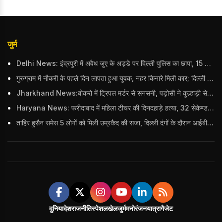
जुर्म
Delhi News: इंद्रपुरी में अवैध जुए के अड्डे पर दिल्ली पुलिस का छापा, 15 जुआरियों को पकड़ा; ₹3.61 लाख नकद और अन्य सामान बरामद
गुरुग्राम में नौकरी के पहले दिन लापता हुआ युवक, नहर किनारे मिली कार; दिल्ली पुलिस ने दर्ज की FIR
Jharkhand News:बोकरो में ट्रिपल मर्डर से सनसनी, पड़ोसी ने कुल्हाड़ी से पति-पत्नी और बहु की हत्या की
Haryana News: फरीदाबाद में महिला टीचर की दिनदहाड़े हत्या, 32 सेकेण्ड में 34 बार किया वार
ताहिर हुसैन समेस 5 लोगों को मिली उम्रकैद की सजा, दिल्ली दंगों के दौरान आईबी अधिकारी का किया था कत्ल
दुनिया
देश
राजनीति
स्पेशल
खेल
जुर्म
मनोरंजन
यात्रा
गैजेट