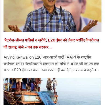
‘पेट्रोल-डीजल गाड़ियां न खरीदे’, E20 ईंधन को लेकर अरविंद केजरीवाल
की सलाह; बोले – जब तक सरकार...
Arvind Kejriwal on E20: आम आदमी पार्टी (AAP) के राष्ट्रीय
संयोजक अरविंद केजरीवाल ने शुक्रवार को लोगों से अपील की कि जब तक
सरकार E20 ईंधन पर अपना रुख स्पष्ट नहीं कर देती, तब तक वे पेट्रोल
और डीजल वाहन न खरीदें।