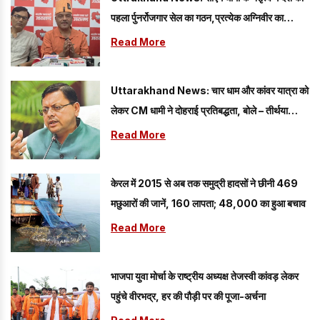
पहला र्पुनर्रोजगार सेल का गठन,प्रत्येक अग्निवीर का
रोजगार
Read More
Uttarakhand News: चार धाम और कांवर यात्रा को
लेकर CM धामी ने दोहराई प्रतिबद्धता, बोले – तीर्थयात्रियों
की सुरक्षा...
Read More
केरल में 2015 से अब तक समुद्री हादसों ने छीनी 469
मछुआरों की जानें, 160 लापता; 48,000 का हुआ बचाव
Read More
भाजपा युवा मोर्चा के राष्ट्रीय अध्यक्ष तेजस्वी कांवड़ लेकर
पहुंचे वीरभद्र, हर की पौड़ी पर की पूजा-अर्चना