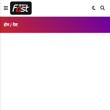
होम
देश
/