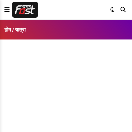
होम
यात्रा
/