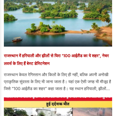
तेवतिया ने मुख्य मंत्री नायब सिंह सैनी और उनकी पत्नी सुमन सेनी और
प्रदेश अध्यक्ष अर्चना गुप्ता का जोरदार स्वागत किया। इस मौके पर जिला
उपायुक्त यजेंद्र सिंह छिल्लर,जिला पुलिस अधीक्षक नीतीश अग्रवाल ओर
होडल उपमंडल अधिकारी बेलिना,तहसीलदार अनिल कुमार नायब तहसीलदार
दलवीर सिंह दुग्गल मौजूद रहे।
राजस्थान में हरियाली और झीलों से घिरा '100 आईलैंड का ये शहर', नेचर
लवर्स के लिए हैं बेस्ट डेस्टिनेशन
राजस्थान केवल रेगिस्तान और किलों के लिए ही नहीं, बल्कि अपनी अनोखी
प्राकृतिक सुंदरता के लिए भी जाना जाता है। यहां एक ऐसी जगह भी मौजूद है
जिसे “100 आईलैंड का शहर” कहा जाता है। यह स्थान हरियाली, झीलों
और शांत वातावरण से घिरा हुआ है, जो पर्यटकों को एक अलग ही अनुभव
प्रदान करता है।