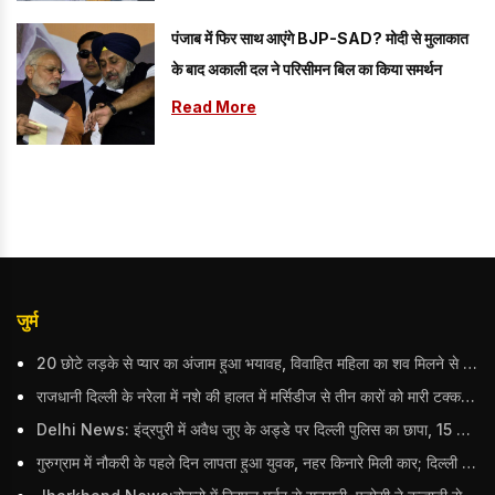
पंजाब में फिर साथ आएंगे BJP-SAD? मोदी से मुलाकात
के बाद अकाली दल ने परिसीमन बिल का किया समर्थन
Read More
जुर्म
20 छोटे लड़के से प्यार का अंजाम हुआ भयावह, विवाहित महिला का शव मिलने से मचा हड़कंप
राजधानी दिल्ली के नरेला में नशे की हालत में मर्सिडीज से तीन कारों को मारी टक्कर, बुजुर्ग महिला की मौत; हिरासत में आरोपी
Delhi News: इंद्रपुरी में अवैध जुए के अड्डे पर दिल्ली पुलिस का छापा, 15 जुआरियों को पकड़ा; ₹3.61 लाख नकद और अन्य सामान बरामद
गुरुग्राम में नौकरी के पहले दिन लापता हुआ युवक, नहर किनारे मिली कार; दिल्ली पुलिस ने दर्ज की FIR