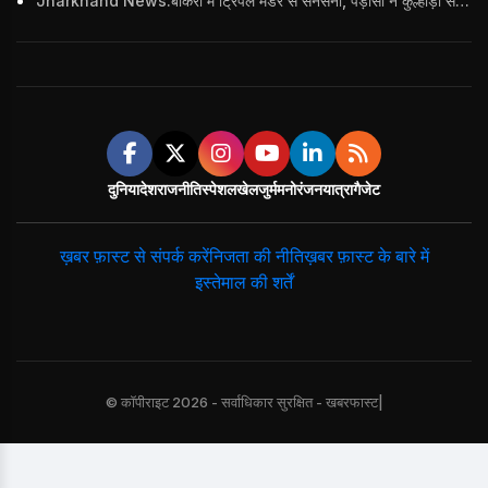
Jharkhand News:बोकरो में ट्रिपल मर्डर से सनसनी, पड़ोसी ने कुल्हाड़ी से पति-पत्नी और बहु की हत्या की
दुनिया
देश
राजनीति
स्पेशल
खेल
जुर्म
मनोरंजन
यात्रा
गैजेट
ख़बर फ़ास्ट से संपर्क करें
निजता की नीति
ख़बर फ़ास्ट के बारे में
इस्तेमाल की शर्तें
© कॉपीराइट 2026 - सर्वाधिकार सुरक्षित - खबरफास्ट|