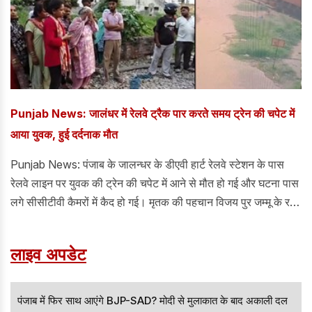
Punjab News: जालंधर में रेलवे ट्रैक पार करते समय ट्रेन की चपेट में
आया युवक, हुई दर्दनाक मौत
Punjab News: पंजाब के जालन्धर के डीएवी हार्ट रेलवे स्टेशन के पास
रेलवे लाइन पर युवक की ट्रेन की चपेट में आने से मौत हो गई और घटना पास
लगे सीसीटीवी कैमरों में कैद हो गई। मृतक की पहचान विजय पुर जम्मू के रहने
वाले सुखविंदर कुमार उर्फ टिंकू के रूप में हुई है। वह पिछले चार साल से
जालंधर में रह रहा था और सब्जी बेचने का काम कर रहा था। जीआरपी
लाइव अपडेट
पुलिस ने शव को कब्जे में लेकर पोस्टमार्टम के लिए सिविल अस्पताल में रखवा
दिया है।
पंजाब में फिर साथ आएंगे BJP-SAD? मोदी से मुलाकात के बाद अकाली दल