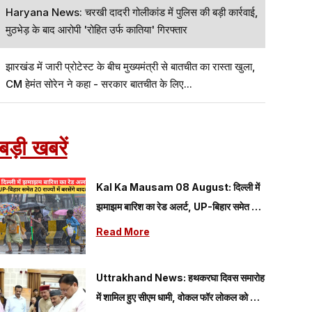
Haryana News: चरखी दादरी गोलीकांड में पुलिस की बड़ी कार्रवाई,
मुठभेड़ के बाद आरोपी 'रोहित उर्फ कातिया' गिरफ्तार
झारखंड में जारी प्रोटेस्ट के बीच मुख्यमंत्री से बातचीत का रास्ता खुला,
CM हेमंत सोरेन ने कहा - सरकार बातचीत के लिए...
बड़ी खबरें
Kal Ka Mausam 08 August: दिल्ली में
झमाझम बारिश का रेड अलर्ट, UP-बिहार समेत 20
राज्यों में बरसेंगे बादल; यहां पढ़े 08 अगस्त का कैसा
Read More
रहेगा मौसम
Uttrakhand News: हथकरघा दिवस समारोह
में शामिल हुए सीएम धामी, वोकल फॉर लोकल को दिया