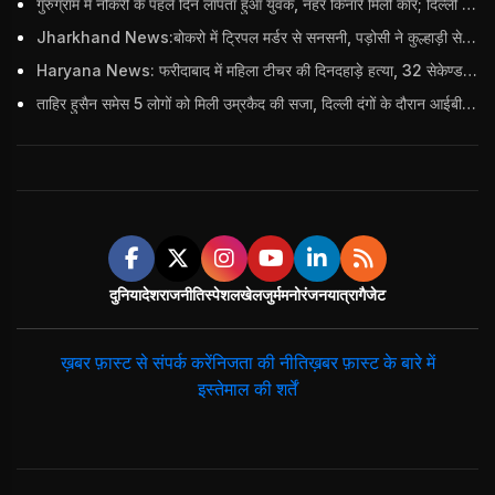
गुरुग्राम में नौकरी के पहले दिन लापता हुआ युवक, नहर किनारे मिली कार; दिल्ली पुलिस ने दर्ज की FIR
Jharkhand News:बोकरो में ट्रिपल मर्डर से सनसनी, पड़ोसी ने कुल्हाड़ी से पति-पत्नी और बहु की हत्या की
Haryana News: फरीदाबाद में महिला टीचर की दिनदहाड़े हत्या, 32 सेकेण्ड में 34 बार किया वार
ताहिर हुसैन समेस 5 लोगों को मिली उम्रकैद की सजा, दिल्ली दंगों के दौरान आईबी अधिकारी का किया था कत्ल
दुनिया
देश
राजनीति
स्पेशल
खेल
जुर्म
मनोरंजन
यात्रा
गैजेट
ख़बर फ़ास्ट से संपर्क करें
निजता की नीति
ख़बर फ़ास्ट के बारे में
इस्तेमाल की शर्तें