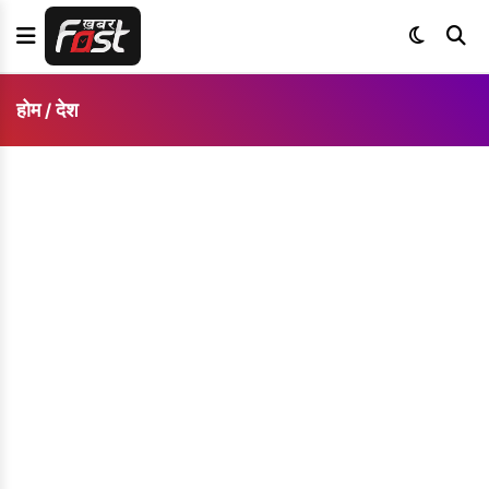
होम
देश
/