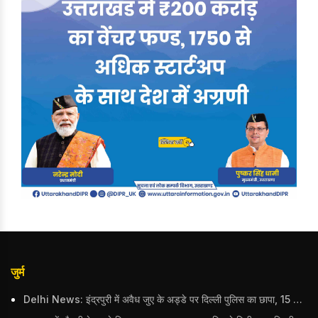
जुर्म
Delhi News: इंद्रपुरी में अवैध जुए के अड्डे पर दिल्ली पुलिस का छापा, 15 जुआरियों को पकड़ा; ₹3.61 लाख नकद और अन्य सामान बरामद