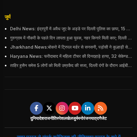
जुर्म
Delhi News: इंद्रपुरी में अवैध जुए के अड्डे पर दिल्ली पुलिस का छापा, 15 जुआरियों को पकड़ा; ₹3.61 लाख नकद और अन्य सामान बरामद
गुरुग्राम में नौकरी के पहले दिन लापता हुआ युवक, नहर किनारे मिली कार; दिल्ली पुलिस ने दर्ज की FIR
Jharkhand News:बोकरो में ट्रिपल मर्डर से सनसनी, पड़ोसी ने कुल्हाड़ी से पति-पत्नी और बहु की हत्या की
Haryana News: फरीदाबाद में महिला टीचर की दिनदहाड़े हत्या, 32 सेकेण्ड में 34 बार किया वार
ताहिर हुसैन समेस 5 लोगों को मिली उम्रकैद की सजा, दिल्ली दंगों के दौरान आईबी अधिकारी का किया था कत्ल
दुनिया
देश
राजनीति
स्पेशल
खेल
जुर्म
मनोरंजन
यात्रा
गैजेट
ख़बर फ़ास्ट से संपर्क करें
निजता की नीति
ख़बर फ़ास्ट के बारे में