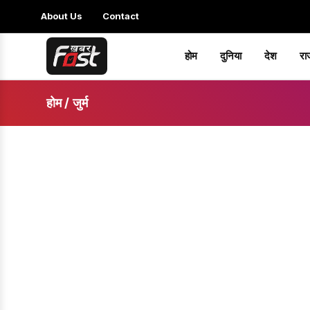
About Us
Contact
होम
दुनिया
देश
रा
होम
/
जुर्म