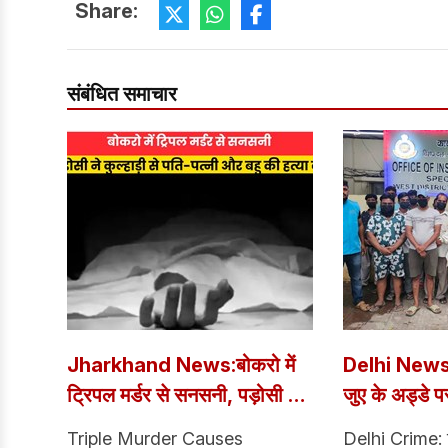
Share:
संबंधित समाचार
Jharkhand News:बोकरो में
Delhi News: इ
ट्रिपल मर्डर से सनसनी, पड़ोसी ने
जुए के अड्डे प
कुल्हाड़ी से पति-पत्नी और बहु की
छापा, 15 जुआर
Triple Murder Causes
Delhi Crime: दिल