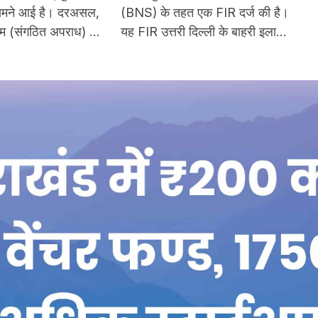
द और अन्य सामान
FIR
ामने आई है। दरअसल,
(BNS) के तहत एक FIR दर्ज की है।
ाइम (संगठित अपराध) के
यह FIR उत्तरी दिल्ली के बाहरी इलाके
ल रही मुहिम के
में गुरुग्राम में अपनी नई नौकरी के पहले
्रिक्ट के स्पेशल स्टाफ़
दिन संदिग्ध परिस्थितियों में लापता हो
ब्लॉक में दूसरी मंज़िल
गया। मामला दिल्ली के शाहबाद डेयरी
 में चल रहे अवैध जुए
पुलिस स्टेशन में भारतीय न्याय संहिता
दाफ़ाश किया।
(BNS) की धारा 140(3) के तहत दर्ज
किया गया है।