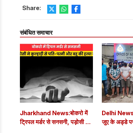
Share:
संबंधित समाचार
Jharkhand News:बोकरो में
Delhi News: इ
ट्रिपल मर्डर से सनसनी, पड़ोसी ने
जुए के अड्डे प
कुल्हाड़ी से पति-पत्नी और बहु की
छापा, 15 जुआर