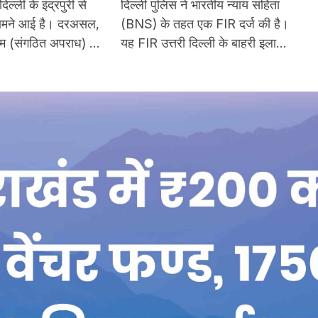
्ली के इंद्रपुरी से
दिल्ली पुलिस ने भारतीय न्याय संहिता
द और अन्य सामान
FIR
ामने आई है। दरअसल,
(BNS) के तहत एक FIR दर्ज की है।
ाइम (संगठित अपराध) के
यह FIR उत्तरी दिल्ली के बाहरी इलाके
ल रही मुहिम के
में गुरुग्राम में अपनी नई नौकरी के पहले
्रिक्ट के स्पेशल स्टाफ़
दिन संदिग्ध परिस्थितियों में लापता हो
ब्लॉक में दूसरी मंज़िल
गया। मामला दिल्ली के शाहबाद डेयरी
 में चल रहे अवैध जुए
पुलिस स्टेशन में भारतीय न्याय संहिता
दाफ़ाश किया।
(BNS) की धारा 140(3) के तहत दर्ज
किया गया है।