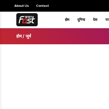
About Us
Contact
होम
दुनिया
देश
रा
होम
/
जुर्म