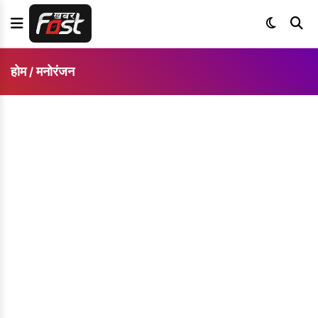
होम
मनोरंजन
/