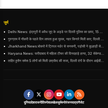
जुर्म
Delhi News: इंद्रपुरी में अवैध जुए के अड्डे पर दिल्ली पुलिस का छापा, 15 जुआरियों को पकड़ा; ₹3.61 लाख नकद और अन्य सामान बरामद
गुरुग्राम में नौकरी के पहले दिन लापता हुआ युवक, नहर किनारे मिली कार; दिल्ली पुलिस ने दर्ज की FIR
Jharkhand News:बोकरो में ट्रिपल मर्डर से सनसनी, पड़ोसी ने कुल्हाड़ी से पति-पत्नी और बहु की हत्या की
Haryana News: फरीदाबाद में महिला टीचर की दिनदहाड़े हत्या, 32 सेकेण्ड में 34 बार किया वार
ताहिर हुसैन समेस 5 लोगों को मिली उम्रकैद की सजा, दिल्ली दंगों के दौरान आईबी अधिकारी का किया था कत्ल
दुनिया
देश
राजनीति
स्पेशल
खेल
जुर्म
मनोरंजन
यात्रा
गैजेट