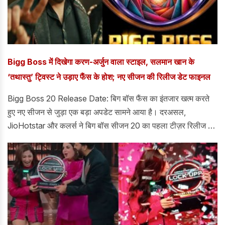
Bigg Boss में दिखेगा करण-अर्जुन वाला स्टाइल, सलमान खान के
‘तथास्तु’ ट्विस्ट ने उड़ाए फैंस के होश; नए सीजन की रिलीज डेट फाइनल
Bigg Boss 20 Release Date: बिग बॉस फैंस का इंतजार खत्म करते
हुए नए सीजन से जुड़ा एक बड़ा अपडेट सामने आया है। दरअसल,
JioHotstar और कलर्स ने बिग बॉस सीजन 20 का पहला टीज़र रिलीज कर
दिया है। बिग बॉस का नया सीजन 6 सितंबर से शुरु होगा।