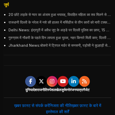
जुर्म
20 छोटे लड़के से प्यार का अंजाम हुआ भयावह, विवाहित महिला का शव मिलने से मचा हड़कंप
राजधानी दिल्ली के नरेला में नशे की हालत में मर्सिडीज से तीन कारों को मारी टक्कर, बुजुर्ग महिला की मौत; हिरासत में आरोपी
Delhi News: इंद्रपुरी में अवैध जुए के अड्डे पर दिल्ली पुलिस का छापा, 15 जुआरियों को पकड़ा; ₹3.61 लाख नकद और अन्य सामान बरामद
गुरुग्राम में नौकरी के पहले दिन लापता हुआ युवक, नहर किनारे मिली कार; दिल्ली पुलिस ने दर्ज की FIR
Jharkhand News:बोकरो में ट्रिपल मर्डर से सनसनी, पड़ोसी ने कुल्हाड़ी से पति-पत्नी और बहु की हत्या की
दुनिया
देश
राजनीति
स्पेशल
खेल
जुर्म
मनोरंजन
यात्रा
गैजेट
ख़बर फ़ास्ट से संपर्क करें
निजता की नीति
ख़बर फ़ास्ट के बारे में
इस्तेमाल की शर्तें