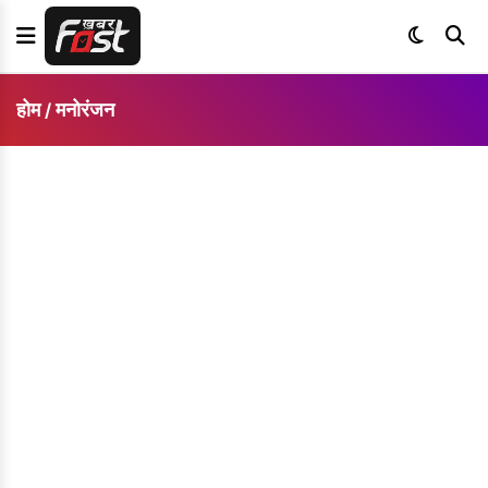
होम
मनोरंजन
/