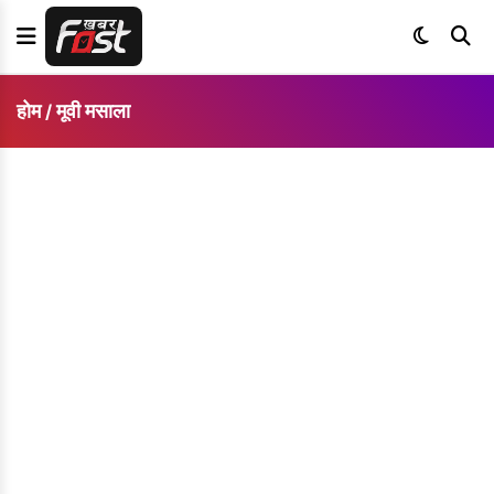
होम
मूवी मसाला
/