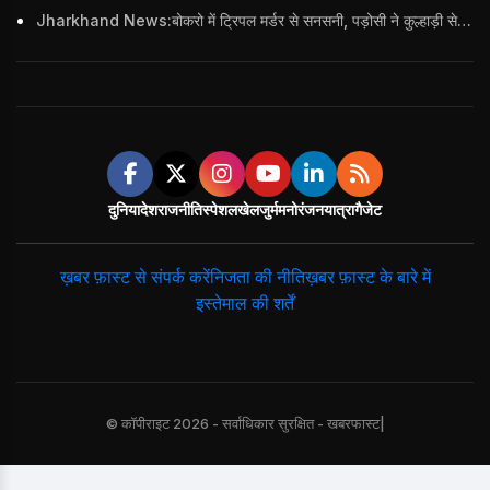
Jharkhand News:बोकरो में ट्रिपल मर्डर से सनसनी, पड़ोसी ने कुल्हाड़ी से पति-पत्नी और बहु की हत्या की
दुनिया
देश
राजनीति
स्पेशल
खेल
जुर्म
मनोरंजन
यात्रा
गैजेट
ख़बर फ़ास्ट से संपर्क करें
निजता की नीति
ख़बर फ़ास्ट के बारे में
इस्तेमाल की शर्तें
© कॉपीराइट 2026 - सर्वाधिकार सुरक्षित - खबरफास्ट|