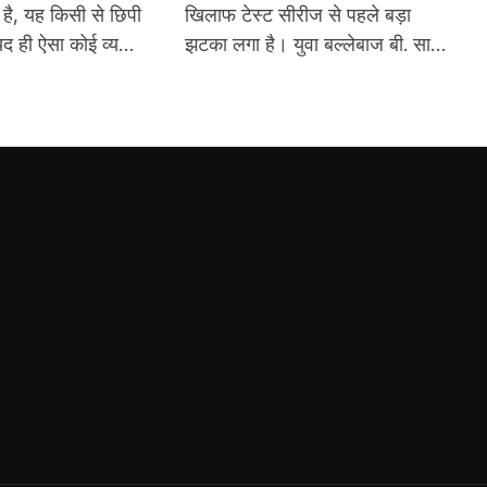
लिया फैसला
है, यह किसी से छिपी
खिलाफ टेस्ट सीरीज से पहले बड़ा
यद ही ऐसा कोई व्यक्ति
झटका लगा है। युवा बल्लेबाज बी. साई
ट में रुची नहीं हो।
सुदर्शन चोट के कारण दो टेस्ट मैचों की
यादा आबादी वाले भारत
सीरीज से बाहर हो गए हैं।
रोज जन्म लेते हैं और