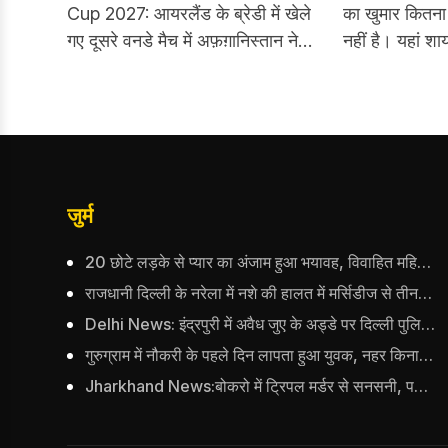
जडेजा की
Cup 2027: आयरलैंड के ब्रेडी में खेले
का खुमार कितना 
गए दूसरे वनडे मैच में अफ़ग़ानिस्तान ने
नहीं है। यहां शा
आयरलैंड को 92 रनों से हराकर पांच
हो, जिसको क्रिके
मैचों की सीरीज़ में 1-0 की बढ़त बना
140 करोड़ से ज्
ली। इस मैच में राशिद खान ने 34 रन
में हजारों सपाने 
देकर 6 विकेट लेने का शानदार प्रदर्शन
खत्म भी होते हैं।
किया। अफ़ग़ानिस्तान ने 299/8 के
स्कोर का आसानी से बचाव किया और
जुर्म
आयरलैंड की टीम 42.5 ओवर में 207
रनों पर ऑलआउट हो गई।
20 छोटे लड़के से प्यार का अंजाम हुआ भयावह, विवाहित महिला का शव मिलने से मचा हड़कंप
राजधानी दिल्ली के नरेला में नशे की हालत में मर्सिडीज से तीन कारों को मारी टक्कर, बुजुर्ग महिला की मौत; हिरासत में आरोपी
Delhi News: इंद्रपुरी में अवैध जुए के अड्डे पर दिल्ली पुलिस का छापा, 15 जुआरियों को पकड़ा; ₹3.61 लाख नकद और अन्य सामान बरामद
गुरुग्राम में नौकरी के पहले दिन लापता हुआ युवक, नहर किनारे मिली कार; दिल्ली पुलिस ने दर्ज की FIR
Jharkhand News:बोकरो में ट्रिपल मर्डर से सनसनी, पड़ोसी ने कुल्हाड़ी से पति-पत्नी और बहु की हत्या की