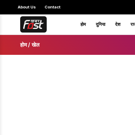
About Us
Contact
होम
दुनिया
देश
रा
होम
/
खेल