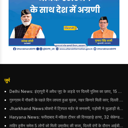
जुर्म
Delhi News: इंद्रपुरी में अवैध जुए के अड्डे पर दिल्ली पुलिस का छापा, 15 जुआरियों को पकड़ा; ₹3.61 लाख नकद और अन्य सामान बरामद
गुरुग्राम में नौकरी के पहले दिन लापता हुआ युवक, नहर किनारे मिली कार; दिल्ली पुलिस ने दर्ज की FIR
Jharkhand News:बोकरो में ट्रिपल मर्डर से सनसनी, पड़ोसी ने कुल्हाड़ी से पति-पत्नी और बहु की हत्या की
Haryana News: फरीदाबाद में महिला टीचर की दिनदहाड़े हत्या, 32 सेकेण्ड में 34 बार किया वार
ताहिर हुसैन समेस 5 लोगों को मिली उम्रकैद की सजा, दिल्ली दंगों के दौरान आईबी अधिकारी का किया था कत्ल