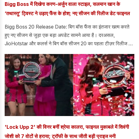
Bigg Boss में दिखेगा करण-अर्जुन वाला स्टाइल, सलमान खान के
‘तथास्तु’ ट्विस्ट ने उड़ाए फैंस के होश; नए सीजन की रिलीज डेट फाइनल
Bigg Boss 20 Release Date: बिग बॉस फैंस का इंतजार खत्म करते
हुए नए सीजन से जुड़ा एक बड़ा अपडेट सामने आया है। दरअसल,
JioHotstar और कलर्स ने बिग बॉस सीजन 20 का पहला टीज़र रिलीज कर
दिया है। बिग बॉस का नया सीजन 6 सितंबर से शुरु होगा।
'Lock Upp 2' की विनर बनीं श्रेया कालरा, फाइनल मुकाबले में शिवंगी
जोशी को 7 वोटों से हराया; ट्रॉफी के साथ जीती बड़ी प्राइज मनी