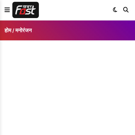
होम
मनोरंजन
/