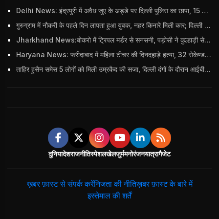
Delhi News: इंद्रपुरी में अवैध जुए के अड्डे पर दिल्ली पुलिस का छापा, 15 जुआरियों को पकड़ा; ₹3.61 लाख नकद और अन्य सामान बरामद
गुरुग्राम में नौकरी के पहले दिन लापता हुआ युवक, नहर किनारे मिली कार; दिल्ली पुलिस ने दर्ज की FIR
Jharkhand News:बोकरो में ट्रिपल मर्डर से सनसनी, पड़ोसी ने कुल्हाड़ी से पति-पत्नी और बहु की हत्या की
Haryana News: फरीदाबाद में महिला टीचर की दिनदहाड़े हत्या, 32 सेकेण्ड में 34 बार किया वार
ताहिर हुसैन समेस 5 लोगों को मिली उम्रकैद की सजा, दिल्ली दंगों के दौरान आईबी अधिकारी का किया था कत्ल
दुनिया
देश
राजनीति
स्पेशल
खेल
जुर्म
मनोरंजन
यात्रा
गैजेट
ख़बर फ़ास्ट से संपर्क करें
निजता की नीति
ख़बर फ़ास्ट के बारे में
इस्तेमाल की शर्तें