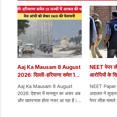
Aaj Ka Mausam 8 August
NEET पेपर लीक
2026: दिल्ली-हरियाणा समेत 15
आरोपियों के
राज्यों में आफत की बारिश, तेज
पन्नों की चार्ज
Aaj Ka Mausam 8 August
NEET Paper Leak: राउ
आंधी को लेकर IMD की चेतावनी
सुनीं CBI की द
2026: देशभर में मानसून का असर अब
अदालत ने शुक
और खतरनाक होता नजर आ रहा है।
पेपर लीक मामले म
इसी बीच मौसम विभाग ने एक बड़ा अलर्ट
आरोपपत्र पर CB
जारी किया है। IMD के मुताबिक, आज
दलीलें सुनने के